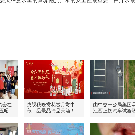
要太在意水里的营养物质。水的安全性最重要，白开水
书会在
央视秋晚赏花赏月赏中
由中交一公局集团
五昭路
秋，品景品情品美酒！
江西上饶汽车试验场
能网联测试区已正
试运营