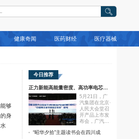
健康奇闻
医药财经
医疗器械
今日推荐
正力新能高能量密度、高功率电芯独家配套广汽传祺E9
5月21日，广
汽集团在北京·
但能够
人民大会堂召
开产品上市发
们的身
布会，广汽传
喝水
祺智电新能源
“昭华夕拾”主题读书会在四川成
E9正式官宣上