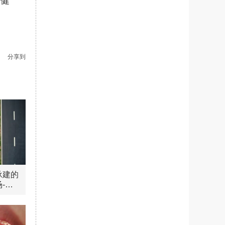
最健
分享到
承建的
-智
式进入