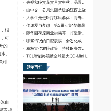
市。据电池中
央视秋晚赏花赏月赏中秋，品景品情
国了解，广汽
由中交一公局集团承建的江西上饶
传祺E9MPV车
型搭载了正力
大学生走进医疗移民群体：青春恰似
新能独家配套
传递爱与梦想，第5届云集“梦想暑
的高能量密
群，根
度、高功率电
际华园荷原商业街揭幕，打造滑雪休
芯及匣电池
儿，可
包，并搭配广
哪些情况的口腔溃疡，会恶化成癌？
汽双电机DHT
升的
积极宣传农险政策，持续服务农户农
技术，纯
的水。
TCL智能终端携全球最大QD-Mini L
0到
独家专栏
人体血
喝不超