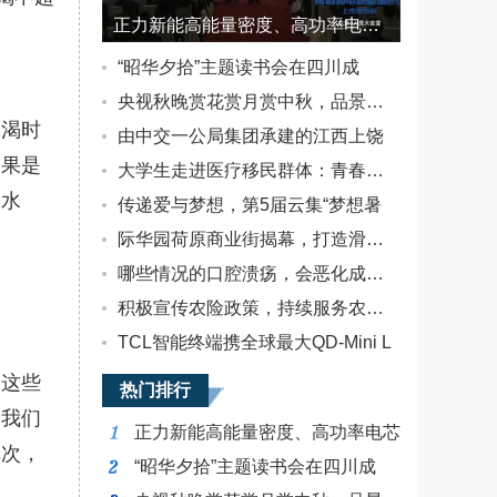
正力新能高能量密度、高功率电芯独家配套广汽传祺E9
“昭华夕拾”主题读书会在四川成
央视秋晚赏花赏月赏中秋，品景品情
口渴时
由中交一公局集团承建的江西上饶
如果是
大学生走进医疗移民群体：青春恰似
喝水
传递爱与梦想，第5届云集“梦想暑
际华园荷原商业街揭幕，打造滑雪休
哪些情况的口腔溃疡，会恶化成癌？
积极宣传农险政策，持续服务农户农
TCL智能终端携全球最大QD-Mini L
，这些
热门排行
，我们
正力新能高能量密度、高功率电芯
其次，
“昭华夕拾”主题读书会在四川成