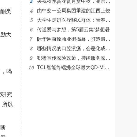
央视秋晚赏花赏月赏中秋，品景品情
由中交一公局集团承建的江西上饶
黄酮类
大学生走进医疗移民群体：青春恰似
传递爱与梦想，第5届云集“梦想暑
鼓励大
际华园荷原商业街揭幕，打造滑雪休
哪些情况的口腔溃疡，会恶化成癌？
积极宣传农险政策，持续服务农户农
TCL智能终端携全球最大QD-Mini L
了，喝
症研究
，所以
判断